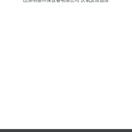
山东明基环保设备有限公司 厌氧反应器应
用与甘肃省加药装置市场动态解析