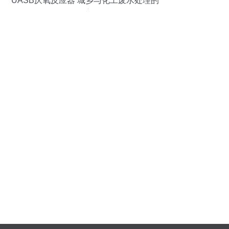
UASB厌氧反应器 城乡与化工废水处理的
绿色核心设备